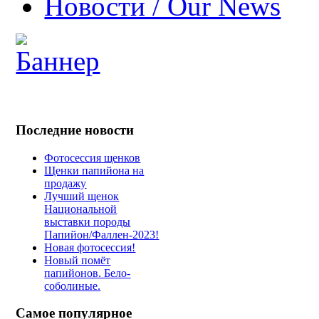
Новости / Our News
Последние новости
Фотосессия щенков
Щенки папийона на
продажу
Лучший щенок
Национальной
выставки породы
Папийон/Фаллен-2023!
Новая фотосессия!
Новый помёт
папийонов. Бело-
соболиные.
Самое популярное