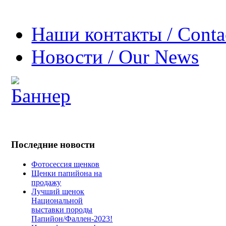
Наши контакты / Conta
Новости / Our News
Последние новости
Фотосессия щенков
Щенки папийона на
продажу
Лучший щенок
Национальной
выставки породы
Папийон/Фаллен-2023!