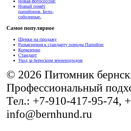
Новая фотосессия!
Новый помёт
папийонов. Бело-
соболиные.
Самое популярное
Щенки на продажу
Разъяснения к стандарту породы Папийон
Кормление
Стандарт
Уход за бернским зенненхундом
© 2026 Питомник бернск
Профессиональный подхо
Тел.: +7-910-417-95-74, +
info@bernhund.ru