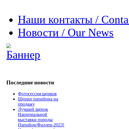
Наши контакты / Conta
Новости / Our News
Последние новости
Фотосессия щенков
Щенки папийона на
продажу
Лучший щенок
Национальной
выставки породы
Папийон/Фаллен-2023!