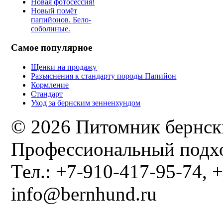
Новая фотосессия!
Новый помёт
папийонов. Бело-
соболиные.
Самое популярное
Щенки на продажу
Разъяснения к стандарту породы Папийон
Кормление
Стандарт
Уход за бернским зенненхундом
© 2026 Питомник бернск
Профессиональный подхо
Тел.: +7-910-417-95-74, +
info@bernhund.ru